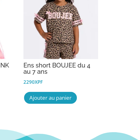
INK
Ens short BOUJEE du 4
au 7 ans
2290
XPF
Ce
Ajouter au panier
uit
produit
a
ieurs
plusieurs
tions.
variations.
Les
ons
options