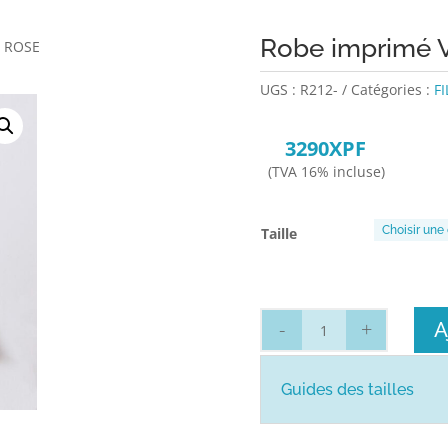
Robe imprimé 
s ROSE
UGS :
R212-
Catégories :
FI
3290
XPF
(TVA 16% incluse)
Taille
quantité
A
de
Robe
Guides des tailles
imprimé
VOLANT
FLEURIS