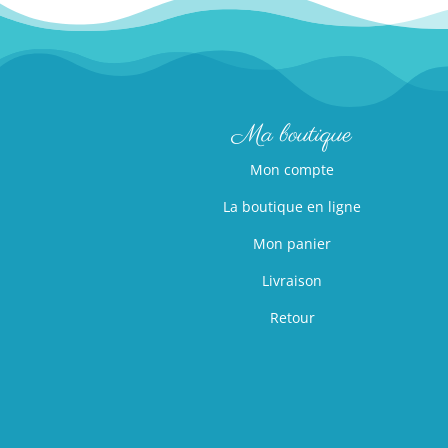
options
peuvent
être
choisies
sur
Ma boutique
la
Mon compte
page
du
La boutique en ligne
produit
Mon panier
Livraison
Retour