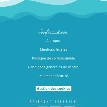
peuvent
peuv
être
être
choisies
choi
sur
sur
la
la
Informations
page
pag
A propos
du
du
produit
prod
Mentions légales
Politique de confidentialité
Conditions générales de ventes
Paiement sécurisé
Gestion des cookies