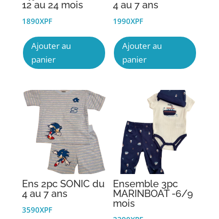
12 au 24 mois
4 au 7 ans
1890
XPF
1990
XPF
Ce
Ce
Ajouter au
Ajouter au
produit
produi
panier
panier
a
a
plusieurs
plusie
variations.
variati
Les
Les
options
option
peuvent
peuve
être
être
choisies
choisi
sur
sur
la
la
Ens 2pc SONIC du
Ensemble 3pc
page
page
4 au 7 ans
MARINBOAT -6/9
du
du
mois
3590
XPF
produit
produi