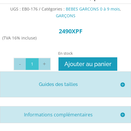
UGS :
EB0-176
Catégories :
BEBES GARCONS 0 à 9 mois
,
GARÇONS
2490
XPF
(TVA 16% incluse)
En stock
quantité
Ajouter au panier
de
NAISSANCE
ensemble
Guides des tailles
4
pc
BEIGE
Informations complémentaires