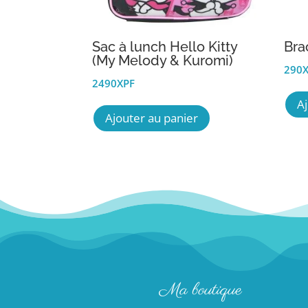
Sac à lunch Hello Kitty
Bra
(My Melody & Kuromi)
290
2490
XPF
A
Ajouter au panier
Ma boutique