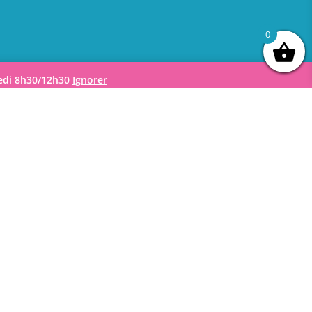
0
medi 8h30/12h30
Ignorer