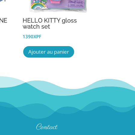
INE
HELLO KITTY gloss
watch set
1390
XPF
Ajouter au panier
Contact