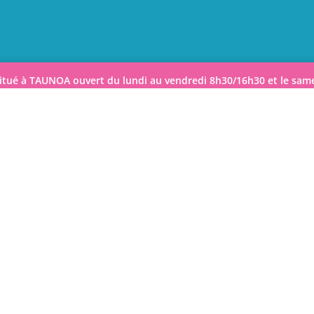
itué à TAUNOA ouvert du lundi au vendredi 8h30/16h30 et le sa
©2026 Tahiti Kids
Site réalisé par
Creapassion