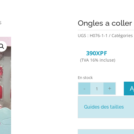
Ongles a coller
S
UGS :
H076-1-1
Catégories
390
XPF
(TVA 16% incluse)
En stock
quantité
A
de
Ongles
a
Guides des tailles
coller
12pc
PINKIES